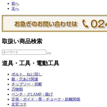
前へ
次へ
取扱い商品検索
道具・工具・電動工具
ボルト、ねじ回し
錐・穴あけ関連
チップソー・切断
刃物類
ペンチ・クLAMP・曲げ
定規・ガイド・墨・チョーク・距離関係
左官コテ