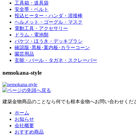
工具箱・道具袋
安全帯・ベルト
投込ヒーター・ハンダ・溶接棒
ヘルメット・ゴーグル・マスク
電動工具・アクセサリー
ドラム・電池類
バケツ・ほうき・デッキブラシ
確認版･黒板･案内板･カラーコーン
園芸用品
玄能・バール・タガネ・スクレーパー
nemokana-style
建築金物商品のことなら何でも根本金物へお問い合わせくだ
ホーム
お知らせ
会社概要
おすすめ商品