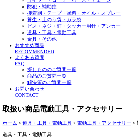
ワイヤー・ロープ・ホース・チェーン
防犯・補助錠
接着剤・テープ・塗料・オイル・スプレー
養生・土のう袋・ガラ袋
ビス・ネジ・釘・タッカー用針・アンカー
道具・工具・電動工具
金具・その他
おすすめ商品
RECOMMENDED
よくある質問
FAQ
探しもののご質問一覧
商品のご質問一覧
解決策のご質問一覧
お問い合わせ
CONTACT
取扱い商品
電動工具・アクセサリー
ホーム
>
道具・工具・電動工具
>
電動工具・アクセサリー
>
道具・工具・電動工具