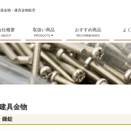
建築金物・建具金物販売
会社概要
取扱い商品
おすすめ商品
よ
ABOUT
PRODUCTS
RECOMMENDED
建具金物
鎌錠