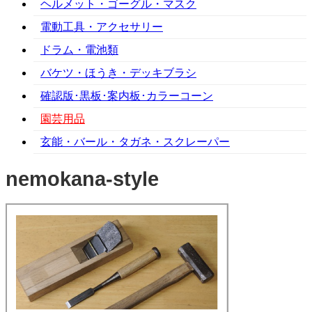
ヘルメット・ゴーグル・マスク
電動工具・アクセサリー
ドラム・電池類
バケツ・ほうき・デッキブラシ
確認版･黒板･案内板･カラーコーン
園芸用品
玄能・バール・タガネ・スクレーパー
nemokana-style