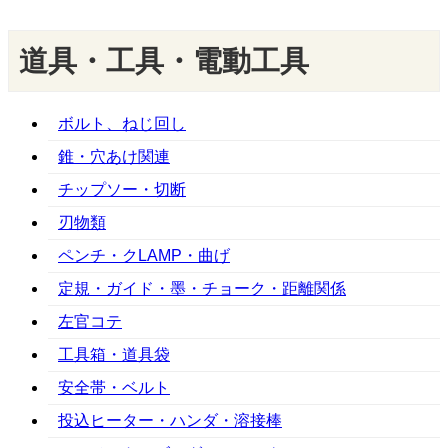
道具・工具・電動工具
ボルト、ねじ回し
錐・穴あけ関連
チップソー・切断
刃物類
ペンチ・クLAMP・曲げ
定規・ガイド・墨・チョーク・距離関係
左官コテ
工具箱・道具袋
安全帯・ベルト
投込ヒーター・ハンダ・溶接棒